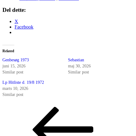
Del dette:
X
Facebook
Related
Genbesøg 1973
Sebastian
juni 15, 2026
maj 30, 2026
Similar post
Similar post
Lp Hitliste d. 19/8 1972
marts 10, 2026
Similar post
Indlægsnavigation
Forrige
indlæg