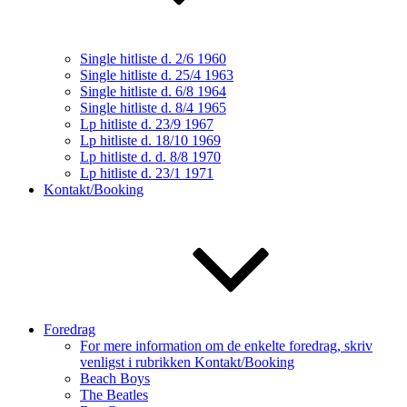
Single hitliste d. 2/6 1960
Single hitliste d. 25/4 1963
Single hitliste d. 6/8 1964
Single hitliste d. 8/4 1965
Lp hitliste d. 23/9 1967
Lp hitliste d. 18/10 1969
Lp hitliste d. d. 8/8 1970
Lp hitliste d. 23/1 1971
Kontakt/Booking
Foredrag
For mere information om de enkelte foredrag, skriv
venligst i rubrikken Kontakt/Booking
Beach Boys
The Beatles