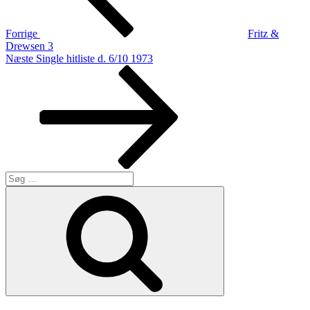
Forrige
Fritz &
Drewsen 3
Næste
Næste
Single hitliste d. 6/10 1973
indlæg
Søg
efter:
Søg