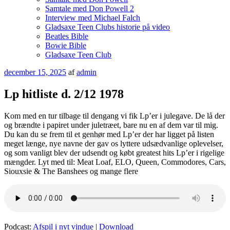
Samtale med Don Powell 2
Interview med Michael Falch
Gladsaxe Teen Clubs historie på video
Beatles Bible
Bowie Bible
Gladsaxe Teen Club
Udgivet
december 15, 2025
af
admin
den
Lp hitliste d. 2/12 1978
Kom med en tur tilbage til dengang vi fik Lp’er i julegave. De lå der
og brændte i papiret under juletræet, bare nu en af dem var til mig.
Du kan du se frem til et genhør med Lp’er der har ligget på listen
meget længe, nye navne der gav os lyttere udsædvanlige oplevelser,
og som vanligt blev der udsendt og købt greatest hits Lp’er i rigelige
mængder. Lyt med til: Meat Loaf, ELO, Queen, Commodores, Cars,
Siouxsie & The Banshees og mange flere
Podcast:
Afspil i nyt vindue
|
Download