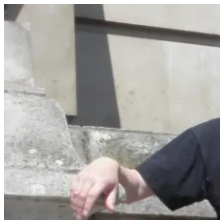
Videre
til
indhold