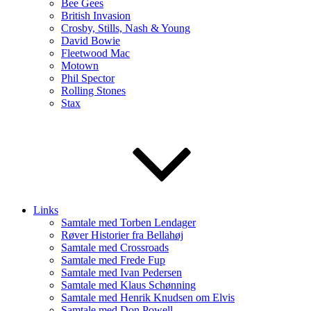
Bee Gees
British Invasion
Crosby, Stills, Nash & Young
David Bowie
Fleetwood Mac
Motown
Phil Spector
Rolling Stones
Stax
Links
Samtale med Torben Lendager
Røver Historier fra Bellahøj
Samtale med Crossroads
Samtale med Frede Fup
Samtale med Ivan Pedersen
Samtale med Klaus Schønning
Samtale med Henrik Knudsen om Elvis
Samtale med Don Powell