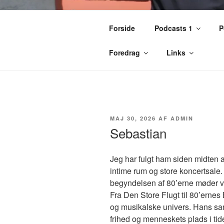
Videre
til
KIM FRITZ 
Forside
Podcasts 1
P
indhold
Foredrag
Links
UDGIVET
MAJ 30, 2026
AF
ADMIN
DEN
Sebastian
Jeg har fulgt ham siden midten 
intime rum og store koncertsale
begyndelsen af 80’erne møder vi
Fra Den Store Flugt til 80’ernes
og musikalske univers. Hans s
frihed og menneskets plads i tid