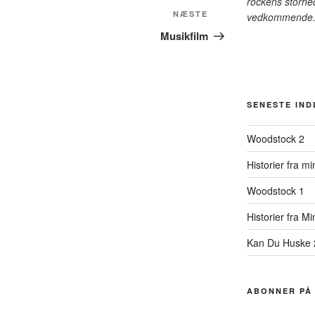
rockens storhe
Næste
NÆSTE
vedkommende
indlæg
Musikfilm
SENESTE IN
Woodstock 2
Historier fra mi
Woodstock 1
Historier fra 
Kan Du Huske 
ABONNER PÅ 