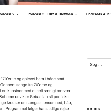
– MUSIK I SAMTIDEN
odcast 2
Podcast 3: Fritz & Drewsen
Podcasts 4: hit
Søg
efter:
af 70’erne og oplevet ham i både små
. Gennem sange fra 70’erne og
 en kunstner med et helt særligt nærvær.
 Boheme udvikler Sebastian sit poetiske
ange kredser om længsel, ensomhed, håb,
en. Programmet følger hans tidlige rejse
OM MIG