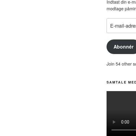
Indtast din e-ma
modtage påmin
E-
mail-
adresse
Abonnér
Join 54 other s
SAMTALE ME