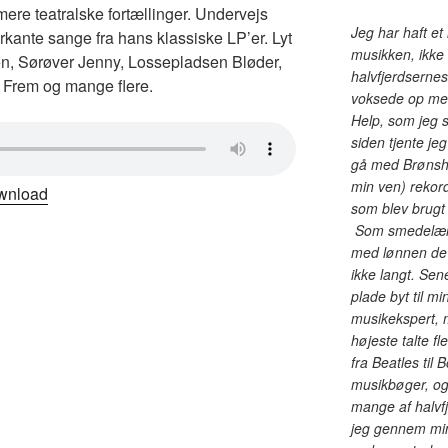
ere teatralske fortællinger. Undervejs
Jeg har haft et 
rkante sange fra hans klassiske LP’er. Lyt
musikken, ikke
en, Sørøver Jenny, Lossepladsen Bløder,
halvfjerdserne
r Frem og mange flere.
voksede op med.
Help, som jeg 
siden tjente jeg
gå med Brønshø
min ven) rekor
wnload
som blev brugt 
Som smedelærl
med lønnen de f
ikke langt. Se
plade byt til 
musikekspert, 
højeste talte fl
fra Beatles til 
musikbøger, og
mange af halvf
jeg gennem mine