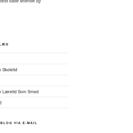
dstid både levende og
.
DLÆG
n Skoletid
Min Læretid Som Smed
2
BLOG VIA E-MAIL