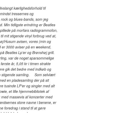
livslangt kærlighedsforhold til
 mindst tressernes og
s rock og blues-bands, som jeg
 Min tidligste erindring er Beatles
spillede på morfars radiogrammofon,
 til mit stigende vinyl forbrug ved at,
j/Husum avisen, vores (min og
d er 3000 aviser på en weekend,
på Beatles Lp’er og Brønshøj grill.
ing, var de noget sparsommelige
ørste år, 5,05 kr i timen strakte
nere gik det bedre med indkøb og
min stigende samling. Som selvlært
med en pladesamling der på sit
ere tusinde LP’er og singler med alt
Bowie, et lille hjemmebibliotek af
 med massevis af koncerter med
jerdsernes store navne i benene, er
 foredrag i stand til at gøre