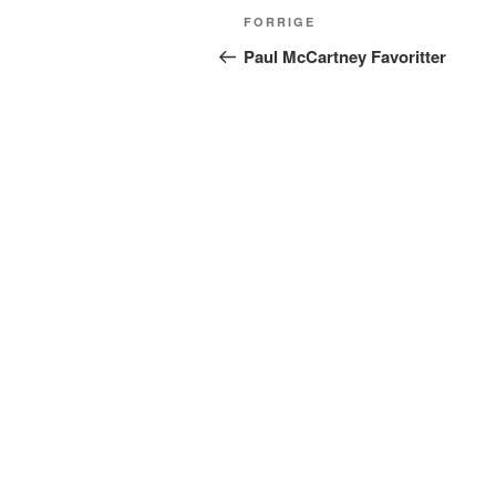
Indlægsnavigation
Forrige
FORRIGE
indlæg
Paul McCartney Favoritter