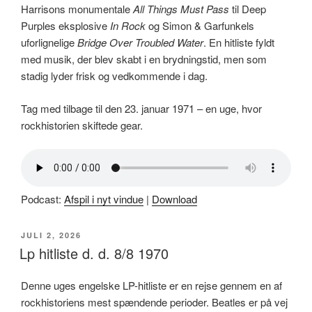
Harrisons monumentale
All Things Must Pass
til Deep
Purples eksplosive
In Rock
og Simon & Garfunkels
uforlignelige
Bridge Over Troubled Water
. En hitliste fyldt
med musik, der blev skabt i en brydningstid, men som
stadig lyder frisk og vedkommende i dag.
Tag med tilbage til den 23. januar 1971 – en uge, hvor
rockhistorien skiftede gear.
Podcast:
Afspil i nyt vindue
|
Download
UDGIVET
JULI 2, 2026
DEN
Lp hitliste d. d. 8/8 1970
Denne uges engelske LP-hitliste er en rejse gennem en af
rockhistoriens mest spændende perioder. Beatles er på vej