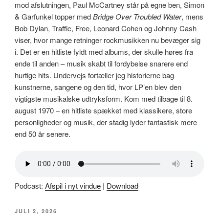
mod afslutningen, Paul McCartney står på egne ben, Simon
& Garfunkel topper med
Bridge Over Troubled Water
, mens
Bob Dylan, Traffic, Free, Leonard Cohen og Johnny Cash
viser, hvor mange retninger rockmusikken nu bevæger sig
i. Det er en hitliste fyldt med albums, der skulle høres fra
ende til anden – musik skabt til fordybelse snarere end
hurtige hits. Undervejs fortæller jeg historierne bag
kunstnerne, sangene og den tid, hvor LP’en blev den
vigtigste musikalske udtryksform. Kom med tilbage til 8.
august 1970 – en hitliste spækket med klassikere, store
personligheder og musik, der stadig lyder fantastisk mere
end 50 år senere.
Podcast:
Afspil i nyt vindue
|
Download
UDGIVET
JULI 2, 2026