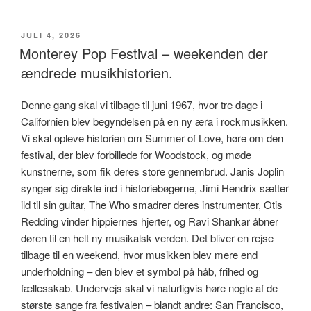
UDGIVET
JULI 4, 2026
DEN
Monterey Pop Festival – weekenden der
ændrede musikhistorien.
Denne gang skal vi tilbage til juni 1967, hvor tre dage i
Californien blev begyndelsen på en ny æra i rockmusikken.
Vi skal opleve historien om Summer of Love, høre om den
festival, der blev forbillede for Woodstock, og møde
kunstnerne, som fik deres store gennembrud. Janis Joplin
synger sig direkte ind i historiebøgerne, Jimi Hendrix sætter
ild til sin guitar, The Who smadrer deres instrumenter, Otis
Redding vinder hippiernes hjerter, og Ravi Shankar åbner
døren til en helt ny musikalsk verden. Det bliver en rejse
tilbage til en weekend, hvor musikken blev mere end
underholdning – den blev et symbol på håb, frihed og
fællesskab. Undervejs skal vi naturligvis høre nogle af de
største sange fra festivalen – blandt andre: San Francisco,