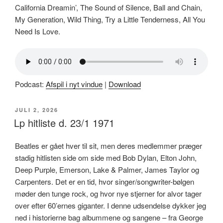
California Dreamin’, The Sound of Silence, Ball and Chain,
My Generation, Wild Thing, Try a Little Tenderness, All You
Need Is Love.
Podcast:
Afspil i nyt vindue
|
Download
UDGIVET
JULI 2, 2026
DEN
Lp hitliste d. 23/1 1971
Beatles er gået hver til sit, men deres medlemmer præger
stadig hitlisten side om side med Bob Dylan, Elton John,
Deep Purple, Emerson, Lake & Palmer, James Taylor og
Carpenters. Det er en tid, hvor singer/songwriter-bølgen
møder den tunge rock, og hvor nye stjerner for alvor tager
over efter 60’ernes giganter. I denne udsendelse dykker jeg
ned i historierne bag albummene og sangene – fra George