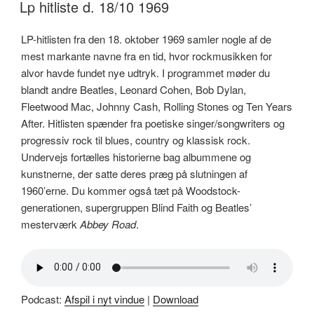
DEN
Lp hitliste d. 18/10 1969
LP-hitlisten fra den 18. oktober 1969 samler nogle af de
mest markante navne fra en tid, hvor rockmusikken for
alvor havde fundet nye udtryk. I programmet møder du
blandt andre Beatles, Leonard Cohen, Bob Dylan,
Fleetwood Mac, Johnny Cash, Rolling Stones og Ten Years
After. Hitlisten spænder fra poetiske singer/songwriters og
progressiv rock til blues, country og klassisk rock.
Undervejs fortælles historierne bag albummene og
kunstnerne, der satte deres præg på slutningen af
1960’erne. Du kommer også tæt på Woodstock-
generationen, supergruppen Blind Faith og Beatles’
mesterværk
Abbey Road
.
Podcast:
Afspil i nyt vindue
|
Download